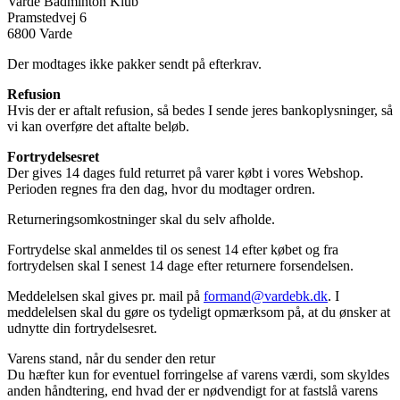
Varde Badminton Klub
Pramstedvej 6
6800 Varde
Der modtages ikke pakker sendt på efterkrav.
Refusion
Hvis der er aftalt refusion, så bedes I sende jeres bankoplysninger, så
vi kan overføre det aftalte beløb.
Fortrydelsesret
Der gives 14 dages fuld returret på varer købt i vores Webshop.
Perioden regnes fra den dag, hvor du modtager ordren.
Returneringsomkostninger skal du selv afholde.
Fortrydelse skal anmeldes til os senest 14 efter købet og fra
fortrydelsen skal I senest 14 dage efter returnere forsendelsen.
Meddelelsen skal gives pr. mail på
formand@vardebk.dk
. I
meddelelsen skal du gøre os tydeligt opmærksom på, at du ønsker at
udnytte din fortrydelsesret.
Varens stand, når du sender den retur
Du hæfter kun for eventuel forringelse af varens værdi, som skyldes
anden håndtering, end hvad der er nødvendigt for at fastslå varens