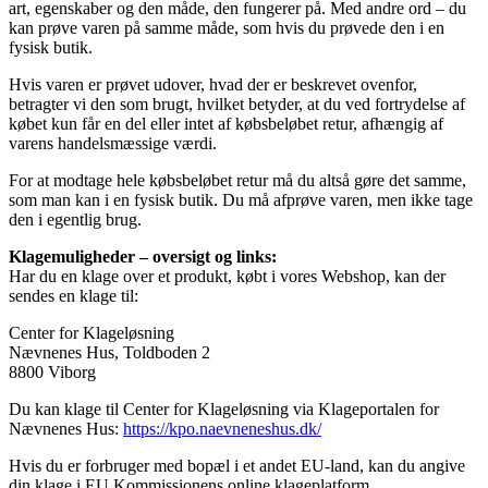
art, egenskaber og den måde, den fungerer på. Med andre ord – du
kan prøve varen på samme måde, som hvis du prøvede den i en
fysisk butik.
Hvis varen er prøvet udover, hvad der er beskrevet ovenfor,
betragter vi den som brugt, hvilket betyder, at du ved fortrydelse af
købet kun får en del eller intet af købsbeløbet retur, afhængig af
varens handelsmæssige værdi.
For at modtage hele købsbeløbet retur må du altså gøre det samme,
som man kan i en fysisk butik. Du må afprøve varen, men ikke tage
den i egentlig brug.
Klagemuligheder – oversigt og links:
Har du en klage over et produkt, købt i vores Webshop, kan der
sendes en klage til:
Center for Klageløsning
Nævnenes Hus, Toldboden 2
8800 Viborg
Du kan klage til Center for Klageløsning via Klageportalen for
Nævnenes Hus:
https://kpo.naevneneshus.dk/
Hvis du er forbruger med bopæl i et andet EU-land, kan du angive
din klage i EU Kommissionens online klageplatform.