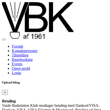
Forside
Kontaktpersoner
Tilmelding
Banebooking
Events
Opret profil
Login
Upload bilag
×
Betaling
Varde Badminton Klub modtager betaling med Dankort/VISA-
Dankort, VISA, VISA Electron & Mastercard. Betaling vil først